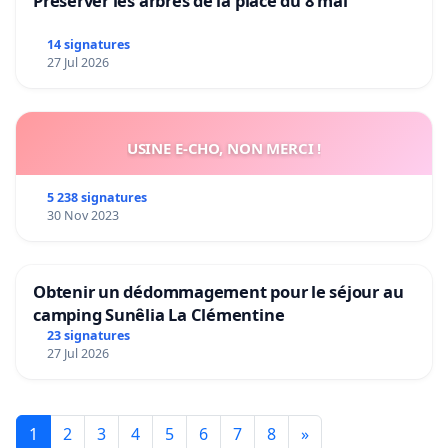
Préserver les arbres de la place du 8 mai
14 signatures
27 Jul 2026
USINE E-CHO, NON MERCI !
5 238 signatures
30 Nov 2023
Obtenir un dédommagement pour le séjour au
camping Sunêlia La Clémentine
23 signatures
27 Jul 2026
1
2
3
4
5
6
7
8
»