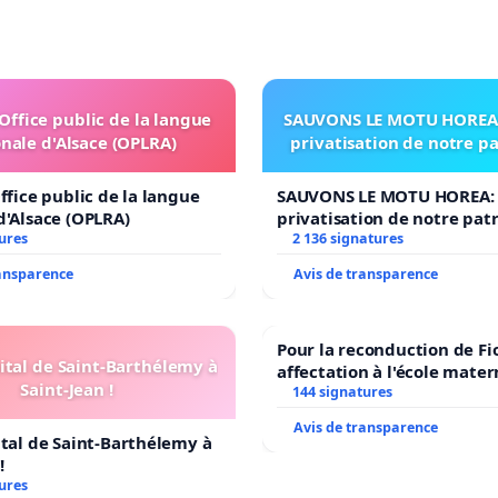
'Office public de la langue
SAUVONS LE MOTU HOREA:
nale d'Alsace (OPLRA)
privatisation de notre p
ffice public de la langue
SAUVONS LE MOTU HOREA: 
d'Alsace (OPLRA)
privatisation de notre pat
ures
2 136 signatures
ransparence
Avis de transparence
Pour la reconduction de Fi
ital de Saint-Barthélemy à
affectation à l'école mater
Saint-Jean !
LAMARTINE auprès de Léo 
144 signatures
2026/2027
Avis de transparence
ital de Saint-Barthélemy à
!
ures