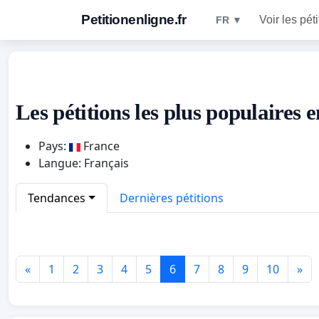
Petitionenligne.fr
Voir les pét
FR ▼
Les pétitions les plus populaires 
Pays:
France
Langue: Français
Tendances
Dernières pétitions
«
1
2
3
4
5
6
7
8
9
10
»