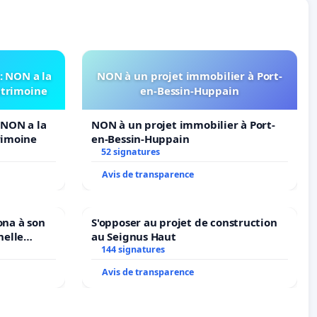
 NON a la
NON à un projet immobilier à Port-
atrimoine
en-Bessin-Huppain
NON a la
NON à un projet immobilier à Port-
rimoine
en-Bessin-Huppain
52 signatures
Avis de transparence
ona à son
S'opposer au projet de construction
nelle
au Seignus Haut
N. en
144 signatures
Avis de transparence