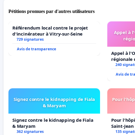
Pétitions promues par d'autres utilisateurs
Référendum local contre le projet
Appel à l
d'incinérateur à Vitry-sur-Seine
régio
729 signatures
Avis de transparence
Appel à l'O
régionale 
240 signat
Avis de t
Signez contre le kidnapping de Fiala
Pour l'hôp
& Maryam
Signez contre le kidnapping de Fiala
Pour l'hôp
& Maryam
Saint-Jean 
362 signatures
135 signat