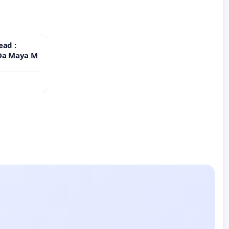
ead :
 Da Maya M