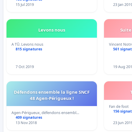
15 Jul 2019
23 Jan 201
Levons nous
Suite
A TŪ. Levons nous
Vincent Not
815 signatures
561 signa
7 Oct 2019
19 Aug 20
Défendons ensemble la ligne SNCF
48 Agen-Périgueux !
Fan de foot
156 signa
Agen-Périgueux, défendons ensembl…
409 signatures
13 Nov 2018
23 Jun 201