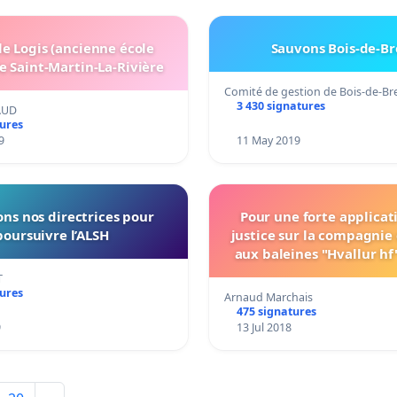
le Logis (ancienne école
Sauvons Bois-de-B
e Saint-Martin-La-Rivière
Comité de gestion de Bois-de-Br
3 430 signatures
AUD
tures
9
11 May 2019
ns nos directrices pour
Pour une forte applicat
poursuivre l’ALSH
justice sur la compagnie
aux baleines "Hvallur hf
chasse des espèces de 
T
bleues en voie de disparit
tures
Arnaud Marchais
strong justice enfo
475 signatures
9
13 Jul 2018