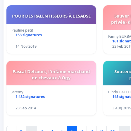
POUR DES RALENTISSEURS À L’ESADSE
Sauver 
privée) d
Pauline petit
153 signatures
Fanny BURB
161 signa
14 Nov 2019
23 Feb 201
Pascal Delcourt, l'infâme marchand
Souteno
de chevaux à Ogy
Jeremy
Cindy GALLE
1 482 signatures
145 signa
23 Sep 2014
3 Aug 201