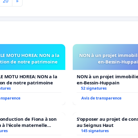
20
»
LE MOTU HOREA: NON a la
NON à un projet immobili
ation de notre patrimoine
en-Bessin-Huppa
E MOTU HOREA: NON a la
NON à un projet immobilier
ion de notre patrimoine
en-Bessin-Huppain
atures
52 signatures
ransparence
Avis de transparence
conduction de Fiona à son
S'opposer au projet de con
n à l'école maternelle
au Seignus Haut
 auprès de Léo N. en
ures
145 signatures