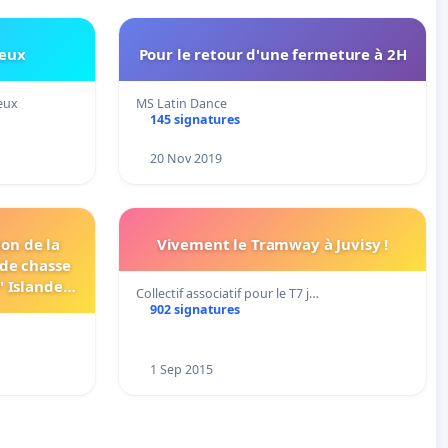
reux
Pour le retour d'une fermeture à 2H
eux
MS Latin Dance
145 signatures
20 Nov 2019
ion de la
Vivement le Tramway à Juvisy !
 de chasse
" Islande,
Collectif associatif pour le T7 j…
baleines
902 signatures
ion. For a
rcemen
1 Sep 2015