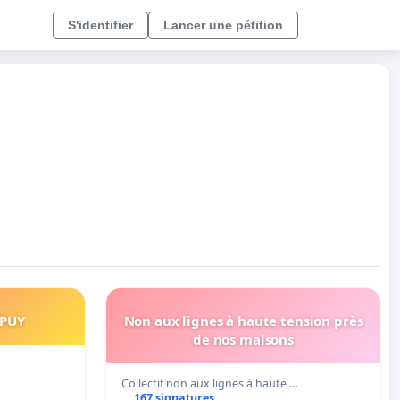
S'identifier
Lancer une pétition
UPUY
Non aux lignes à haute tension près
de nos maisons
Collectif non aux lignes à haute …
167 signatures