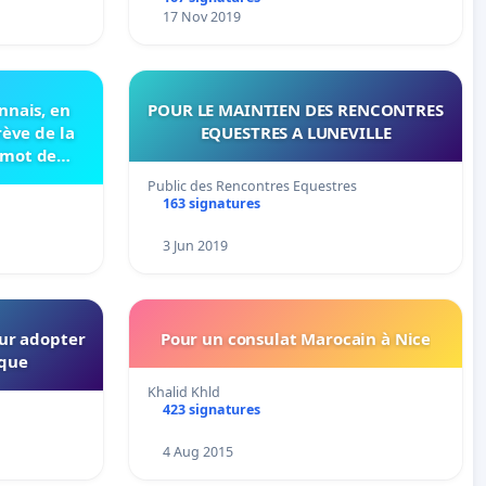
17 Nov 2019
nnais, en
POUR LE MAINTIEN DES RENCONTRES
rève de la
EQUESTRES A LUNEVILLE
 mot de
Public des Rencontres Equestres
163 signatures
3 Jun 2019
our adopter
Pour un consulat Marocain à Nice
ique
Khalid Khld
423 signatures
4 Aug 2015