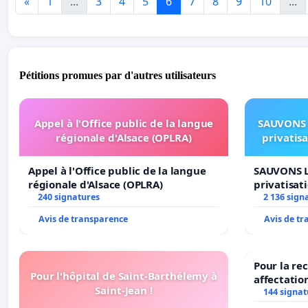
«
1
...
3
4
5
6
7
8
9
10
...
Pétitions promues par d'autres utilisateurs
Appel à l'Office public de la langue
SAUVONS 
régionale d'Alsace (OPLRA)
privatis
Appel à l'Office public de la langue
SAUVONS L
régionale d'Alsace (OPLRA)
privatisat
240 signatures
2 136 sign
Avis de transparence
Avis de t
Pour la re
Pour l'hôpital de Saint-Barthélemy à
affectatio
Saint-Jean !
LAMARTINE
144 signat
2026/2027