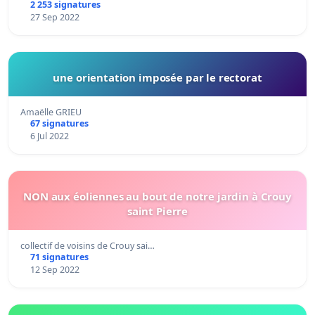
2 253 signatures
27 Sep 2022
une orientation imposée par le rectorat
Amaëlle GRIEU
67 signatures
6 Jul 2022
NON aux éoliennes au bout de notre jardin à Crouy
saint Pierre
collectif de voisins de Crouy sai…
71 signatures
12 Sep 2022