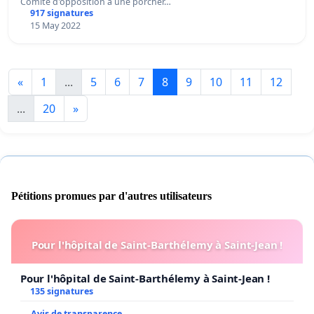
Comité d'opposition à une porcher…
917 signatures
15 May 2022
«
1
...
5
6
7
8
9
10
11
12
...
20
»
Pétitions promues par d'autres utilisateurs
Pour l'hôpital de Saint-Barthélemy à Saint-Jean !
Pour l'hôpital de Saint-Barthélemy à Saint-Jean !
135 signatures
Avis de transparence