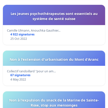
Les jeunes psychothérapeutes sont essentiels au
système de santé suisse
Camille Ulmann, Anouchka Gauthier…
4 922 signatures
25 Oct 2022
Non à l'extension d'urbanisation du Mont d'Aranc
Collectif randoillard "pour un am…
67 signatures
4 May 2022
Non à l’expulsion du snack de la Marine de Sainte-
Rose, stop aux mensonges