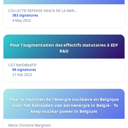
COLLECTIF DEFENSE SNACK DE LA MAR…
383 signatures
4 May 2022
Pour l'augmentation des effectifs statutaires à EDF
R&D
CGT-RetD@edf.fr
66 signatures
21 Feb 2022
Pour le maintien de l'énergie nucléaire en Belgique
- Voor het behouden van kernenergie in België - To
keep nuclear power in Belgium
Marie Christine Marghem