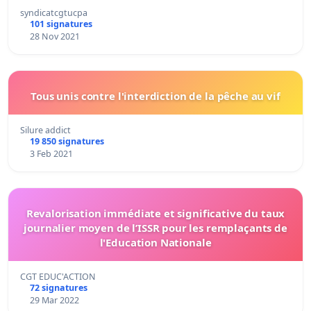
syndicatcgtucpa
101 signatures
28 Nov 2021
Tous unis contre l'interdiction de la pêche au vif
Silure addict
19 850 signatures
3 Feb 2021
Revalorisation immédiate et significative du taux
journalier moyen de l’ISSR pour les remplaçants de
l'Education Nationale
CGT EDUC'ACTION
72 signatures
29 Mar 2022