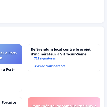
Référendum local contre le projet
er à Port-
d'incinérateur à Vitry-sur-Seine
in
728 signatures
Avis de transparence
 à Port-
r Fortnite
Pour l'hôpital de Saint-Barthélemy à