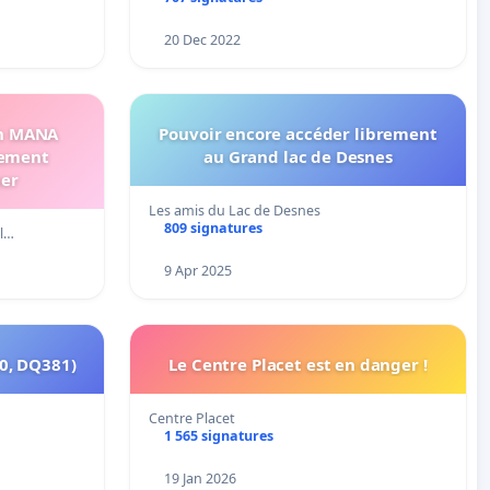
20 Dec 2022
on MANA
Pouvoir encore accéder librement
ement
au Grand lac de Desnes
er
Les amis du Lac de Desnes
809 signatures
el…
9 Apr 2025
0, DQ381)
Le Centre Placet est en danger !
Centre Placet
1 565 signatures
19 Jan 2026