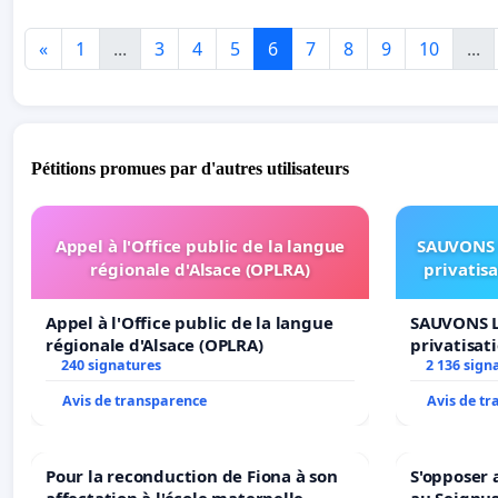
«
1
...
3
4
5
6
7
8
9
10
...
Pétitions promues par d'autres utilisateurs
Appel à l'Office public de la langue
SAUVONS 
régionale d'Alsace (OPLRA)
privatis
Appel à l'Office public de la langue
SAUVONS L
régionale d'Alsace (OPLRA)
privatisat
240 signatures
2 136 sign
Avis de transparence
Avis de t
Pour la reconduction de Fiona à son
S'opposer 