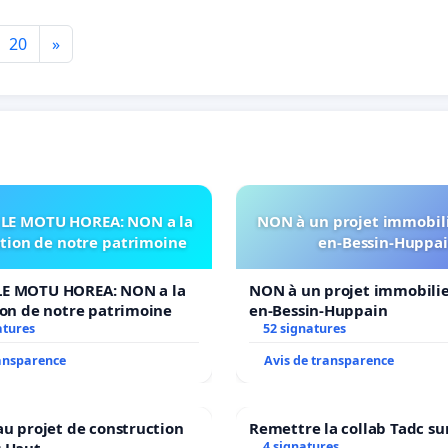
20
»
LE MOTU HOREA: NON a la
NON à un projet immobili
ation de notre patrimoine
en-Bessin-Huppa
E MOTU HOREA: NON a la
NON à un projet immobilier
ion de notre patrimoine
en-Bessin-Huppain
atures
52 signatures
ransparence
Avis de transparence
au projet de construction
Remettre la collab Tadc su
4 signatures