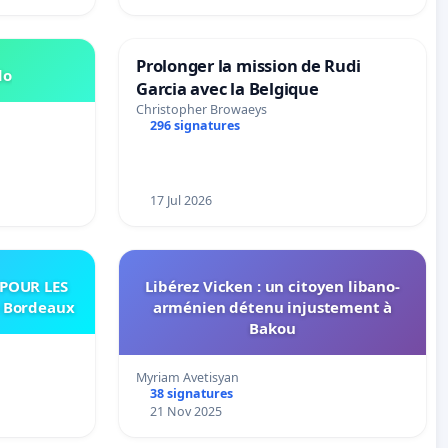
Prolonger la mission de Rudi
do
Garcia avec la Belgique
Christopher Browaeys
296 signatures
17 Jul 2026
 POUR LES
Libérez Vicken : un citoyen libano-
e Bordeaux
arménien détenu injustement à
Bakou
Myriam Avetisyan
38 signatures
21 Nov 2025