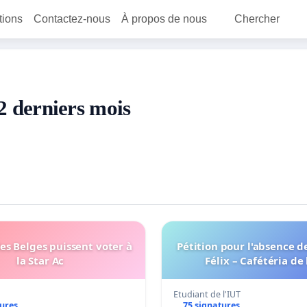
itions
Contactez-nous
À propos de nous
Chercher
12 derniers mois
es Belges puissent voter à
Pétition pour l'absence de Mada
la Star Ac
Félix – Cafétéria de 
Etudiant de l'IUT
tures
75 signatures