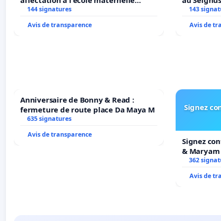
affectation à l'école maternelle
au Seignu
LAMARTINE auprès de Léo N. en
144 signatures
143 signat
2026/2027
Avis de transparence
Avis de t
Anniversaire de Bonny & Read :
Signez con
fermeture de route place Da Maya M
635 signatures
Avis de transparence
Signez con
& Maryam
362 signat
Avis de t