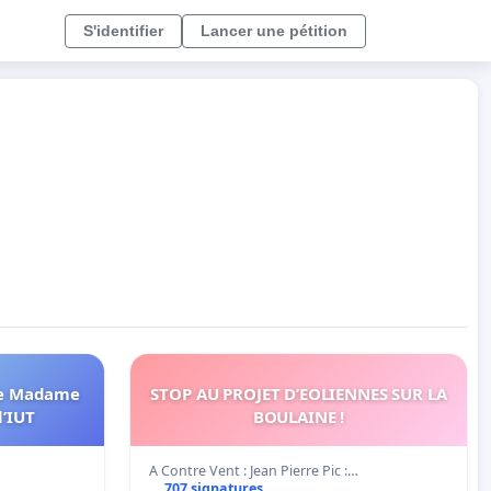
S'identifier
Lancer une pétition
me
STOP AU PROJET D’EOLIENNES SUR LA
l’IUT
BOULAINE !
A Contre Vent : Jean Pierre Pic :…
707 signatures