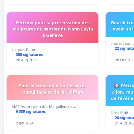
Pétition pour la préservation des
Boutik tro
sculptures du sentier du Nant-Cayla
avoir un 
à Genève
courtot sonia
22 signatu
Jacques Baume
355 signatures
20 Aug 2025
28 Oct 202
Pour la création d'un César du
📢 Pétit
Maquillage et de la Coiffure
Dijon. Po
de l’événe
7 septemb
AMC Association des Maquilleuses …
chau
6 389 signatures
Driss farid
20 signatu
2 Jan 2024
21 Aug 20