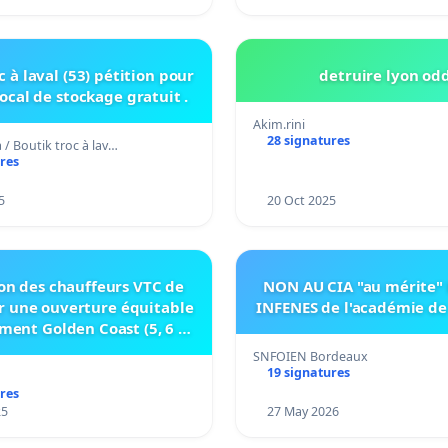
c à laval (53) pétition pour
detruire lyon od
local de stockage gratuit .
Akim.rini
28 signatures
 / Boutik troc à lav…
res
5
20 Oct 2025
ion des chauffeurs VTC de
NON AU CIA "au mérite"
ur une ouverture équitable
INFENES de l'académie d
ment Golden Coast (5, 6 et
re 2025) à l’ensemble des
SNFOIEN Bordeaux
ffeurs VTC dijonnais
19 signatures
res
25
27 May 2026