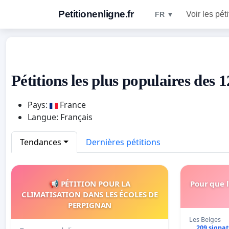
Petitionenligne.fr
Voir les pét
FR ▼
Pétitions les plus populaires des 
Pays:
France
Langue: Français
Tendances
Dernières pétitions
📢 PÉTITION POUR LA
Pour que l
CLIMATISATION DANS LES ÉCOLES DE
PERPIGNAN
Les Belges
209 signa