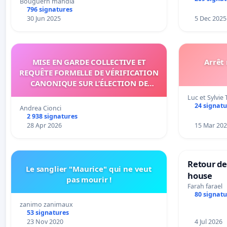
Bouguern mahdia
796 signatures
30 Jun 2025
5 Dec 2025
MISE EN GARDE COLLECTIVE ET
Arrêt
REQUÊTE FORMELLE DE VÉRIFICATION
CANONIQUE SUR L’ÉLECTION DE
LÉON XIV
Luc et Sylvie 
24 signatu
Andrea Cionci
2 938 signatures
28 Apr 2026
15 Mar 20
Retour de
Le sanglier "Maurice" qui ne veut
house
pas mourir !
Farah farael
80 signatu
zanimo zanimaux
53 signatures
23 Nov 2020
4 Jul 2026