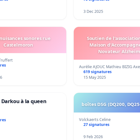
3 Dec 2025
 nuisances sonores rue
Soutien de l'associati
Castelmoron
Maison d'Accompagn
Novateur Alzheim
Truffert
res
Aurélie AJOUC Mathieu BIZIG Ax
619 signatures
26
15 May 2025
 Darkou à la queen
boîtes DSG (DQ200, DQ25
Volckaerts Celine
res
27 signatures
9 Feb 2026