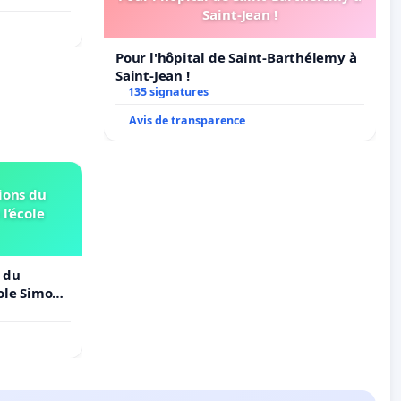
Saint-Jean !
Pour l'hôpital de Saint-Barthélemy à
Saint-Jean !
135 signatures
Avis de transparence
ions du
 l’école
 du
cole Simone