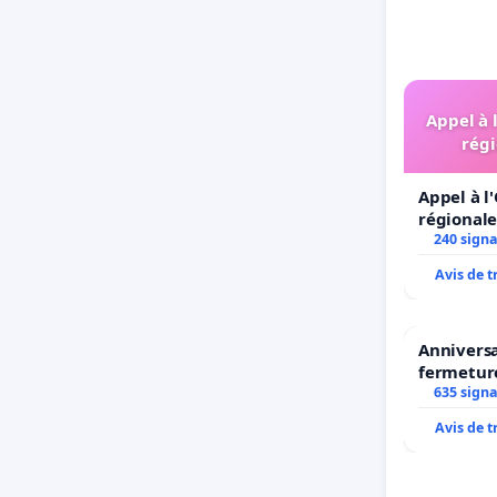
Appel à 
régi
Appel à l
régionale
240 sign
Avis de 
Anniversa
fermetur
635 sign
Avis de 