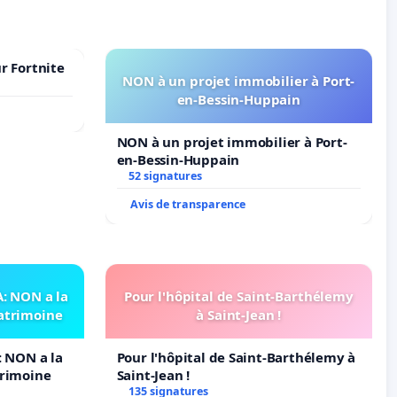
r Fortnite
NON à un projet immobilier à Port-
en-Bessin-Huppain
NON à un projet immobilier à Port-
en-Bessin-Huppain
52 signatures
Avis de transparence
 NON a la
Pour l'hôpital de Saint-Barthélemy
patrimoine
à Saint-Jean !
 NON a la
Pour l'hôpital de Saint-Barthélemy à
trimoine
Saint-Jean !
135 signatures