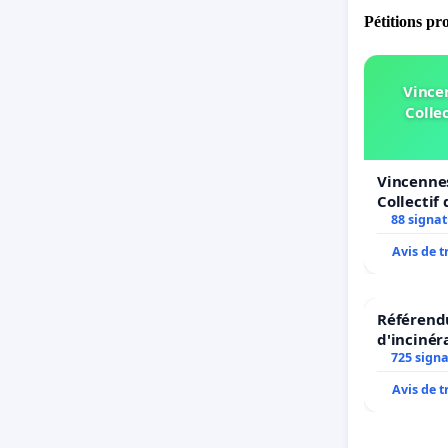
Pétitions pr
Vince
Collec
Vincennes
Collectif 
Simone Ve
88 signa
Avis de 
Référendu
d'incinér
725 sign
Avis de 