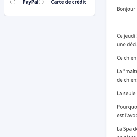
PayPal
Carte de crédit
Bonjour 
Ce jeudi
une déci
Ce chien
La "maît
de chien
La seule
Pourquoi
est l'av
La Spa de