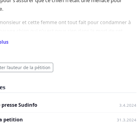
 pour s'assurer que ce chien n'était une menace pour
e.
monsieur et cette femme ont tout fait pour condamner à
pauvre chien qui n'y est pour rien dans la mort de cet
plus
 dis , comment est-il possible d'être un défenseur du bien-
mal quand le seul souhait est d'en TUER un pauvre
er l’auteur de la pétition
 ?
sion n'est que logique !
es
e presse Sudinfo
3.4.2024
la petition
31.3.2024