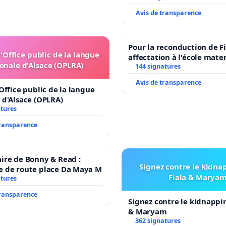
Avis de transparence
Pour la reconduction de F
l'Office public de la langue
affectation à l'école mate
onale d'Alsace (OPLRA)
LAMARTINE auprès de Léo 
144 signatures
2026/2027
Avis de transparence
'Office public de la langue
 d'Alsace (OPLRA)
atures
transparence
ire de Bonny & Read :
Signez contre le kidna
e de route place Da Maya M
Fiala & Marya
atures
transparence
Signez contre le kidnappi
& Maryam
362 signatures