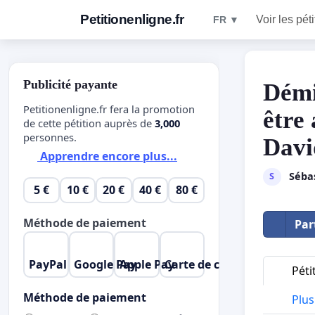
Petitionenligne.fr
Voir les pét
FR ▼
Publicité payante
Démi
Petitionenligne.fr fera la promotion
être
de cette pétition auprès de
3,000
personnes.
Davi
Apprendre encore plus...
Séba
S
5 €
10 €
20 €
40 €
80 €
Méthode de paiement
Par
PayPal
Google Pay
Apple Pay
Carte de crédit
Péti
Méthode de paiement
Plus 