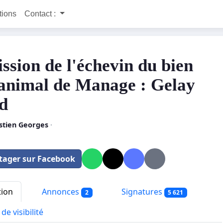
itions
Contact :
ssion de l'échevin du bien
 animal de Manage : Gelay
d
stien Georges
·
tager sur Facebook
tion
Annonces
Signatures
2
5 621
de visibilité