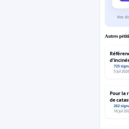
Vos d
Autres pétit
Référend
d'inciné
725 sign
5 Jul 202
Pour la 
de catas
grêle du
262 sign
16 Jul 20
et ses a