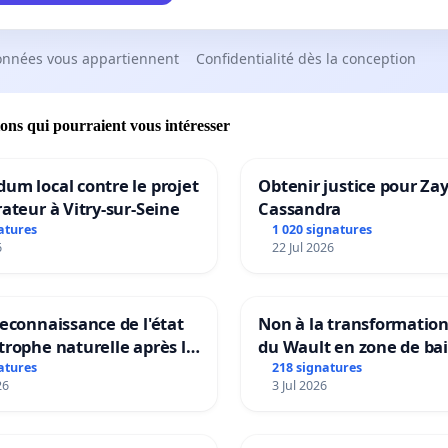
onnées vous appartiennent
Confidentialité dès la conception
ions qui pourraient vous intéresser
um local contre le projet
Obtenir justice pour Za
rateur à Vitry-sur-Seine
Cassandra
atures
1 020 signatures
6
22 Jul 2026
reconnaissance de l'état
Non à la transformatio
trophe naturelle après la
du Wault en zone de ba
 15 juillet 2026 à Aubenas
urbaine
atures
218 signatures
26
3 Jul 2026
lentours