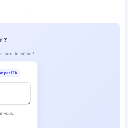
r ?
ous faire de même ?
é par l’IA
ur vous.