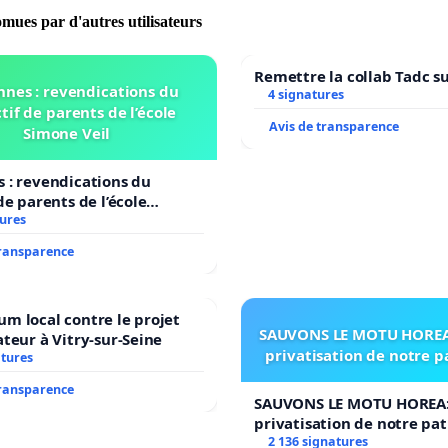
omues par d'autres utilisateurs
Remettre la collab Tadc su
nnes : revendications du
4 signatures
tif de parents de l’école
Avis de transparence
Simone Veil
 : revendications du
de parents de l’école
il
tures
transparence
m local contre le projet
SAUVONS LE MOTU HOREA:
ateur à Vitry-sur-Seine
privatisation de notre 
atures
transparence
SAUVONS LE MOTU HOREA:
privatisation de notre pa
2 136 signatures