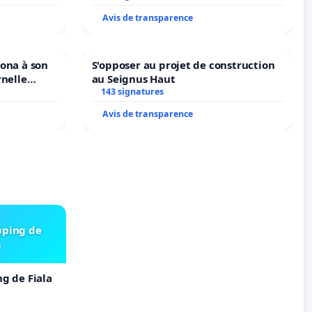
Avis de transparence
iona à son
S'opposer au projet de construction
rnelle
au Seignus Haut
N. en
143 signatures
Avis de transparence
pping de
m
ng de Fiala