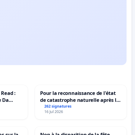
 Read :
Pour la reconnaissance de l'état
e Da
de catastrophe naturelle après la
grêle du 15 juillet 2026 à Aubenas
262 signatures
16 Jul 2026
et ses alentours
ns sur la
Non à la disparition de la fête