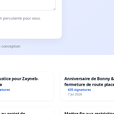
on percutante pour vous.
a conception
ustice pour Zayneb-
Anniversaire de Bonny &
a
fermeture de route plac
Maya M
natures
635 signatures
6
7 Jul 2026
 au projet de
Mettre fin aux restrictio