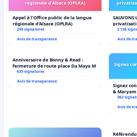
régionale d'Alsace (OPLRA)
privatis
Appel à l'Office public de la langue
SAUVONS L
régionale d'Alsace (OPLRA)
privatisat
240 signatures
2 136 sign
Avis de transparence
Avis de t
Anniversaire de Bonny & Read :
Signez con
fermeture de route place Da Maya M
635 signatures
Avis de transparence
Signez con
& Maryam
362 signat
Avis de t
Référendum