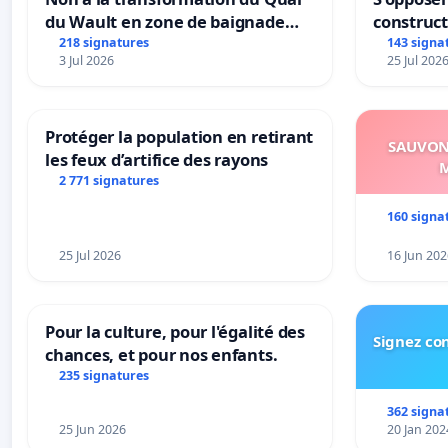
du Wault en zone de baignade
construc
urbaine
218 signatures
143 signa
3 Jul 2026
25 Jul 202
Protéger la population en retirant
SAUVONS
les feux d’artifice des rayons
M
2 771 signatures
160 signa
25 Jul 2026
16 Jun 202
Pour la culture, pour l'égalité des
Signez con
chances, et pour nos enfants.
235 signatures
362 signa
25 Jun 2026
20 Jan 202