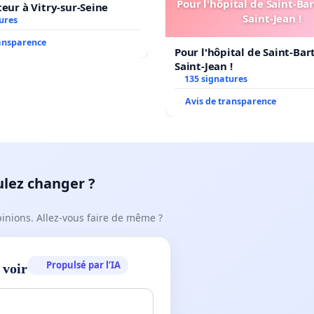
Pour l'hôpital de Saint-B
teur à Vitry-sur-Seine
Saint-Jean !
ures
ransparence
Pour l'hôpital de Saint-Ba
Saint-Jean !
135 signatures
Avis de transparence
ulez changer ?
pinions. Allez-vous faire de même ?
Propulsé par l’IA
 voir