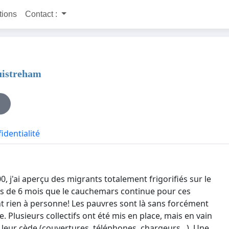
itions
Contact :
uistreham
identialité
, j'ai aperçu des migrants totalement frigorifiés sur le
plus de 6 mois que le cauchemars continue pour ces
 rien à personne! Les pauvres sont là sans forcément
re. Plusieurs collectifs ont été mis en place, mais en vain
 leur cède (couvertures, téléphones, chargeurs...). Une