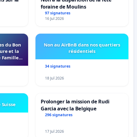
foraine de Moulins
97 signatures
16 Jul 2026
les du Bon
Non au AirBnB dans nos quartiers
ure et la
résidentiels
 Familles
s 37000
34 signatures
18 Jul 2026
Prolonger la mission de Rudi
e Suisse
Garcia avec la Belgique
296 signatures
17 Jul 2026