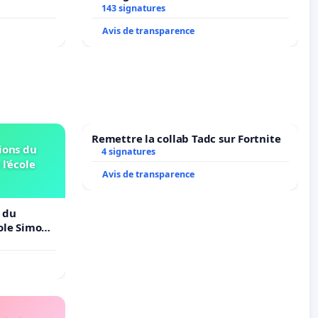
N. en
143 signatures
Avis de transparence
Remettre la collab Tadc sur Fortnite
ions du
4 signatures
 l’école
Avis de transparence
 du
cole Simone