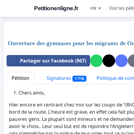
Petitionenligne.fr
Voir les pét
FR ▼
Ouverture des gymnases pour les migrants de O
Partager sur Facebook (967)
Pétition
Signatures
Politique de conf
1 718
Chers amis,
Hier encore en rentrant chez moi sur les coups de 18h00
bord de la route. L'heure est grave, en effet cela fait 
pauvres gens. La plupart sont mineurs et ne demandent
avoir le choix.. Leur seul but est de rejoindre l'Angleter
cela n'empêche pas la police de leur voler tout ce qu'on