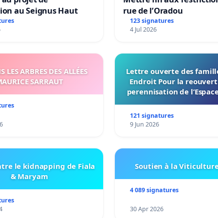
tion au Seignus Haut
rue de l’Oradou
tures
123 signatures
6
4 Jul 2026
 LES ARBRES DES ALLÉES
Lettre ouverte des famil
AURICE SARRAUT
Endroit Pour la reouvert
perennisation de l’Espace
du Bon Endroit a Tour
tures
121 signatures
6
9 Jun 2026
tre le kidnapping de Fiala
Soutien à la Viticultur
& Maryam
4 089 signatures
tures
4
30 Apr 2026