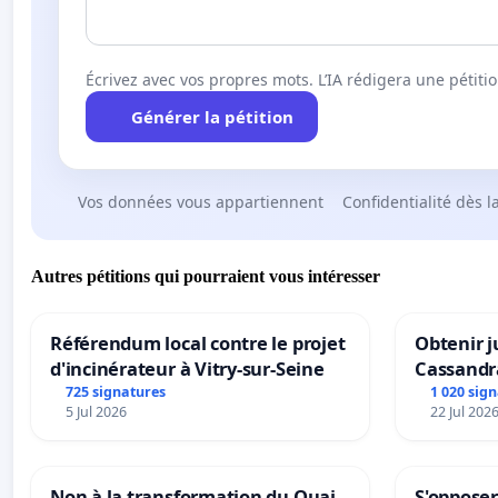
Écrivez avec vos propres mots. L’IA rédigera une pétiti
Générer la pétition
Vos données vous appartiennent
Confidentialité dès l
Autres pétitions qui pourraient vous intéresser
Référendum local contre le projet
Obtenir j
d'incinérateur à Vitry-sur-Seine
Cassandr
725 signatures
1 020 sig
5 Jul 2026
22 Jul 202
Non à la transformation du Quai
S'opposer