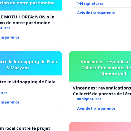
ation de notre patrimoine
LAMARTINE auprès de Léo 
144 signatures
2026/2027
Avis de transparence
E MOTU HOREA: NON a la
ion de notre patrimoine
atures
ransparence
tre le kidnapping de Fiala
Vincennes : revendicat
& Maryam
Collectif de parents de
Simone Veil
tre le kidnapping de Fiala
Vincennes : revendications
ures
Collectif de parents de l’é
Veil
88 signatures
ransparence
Avis de transparence
 local contre le projet