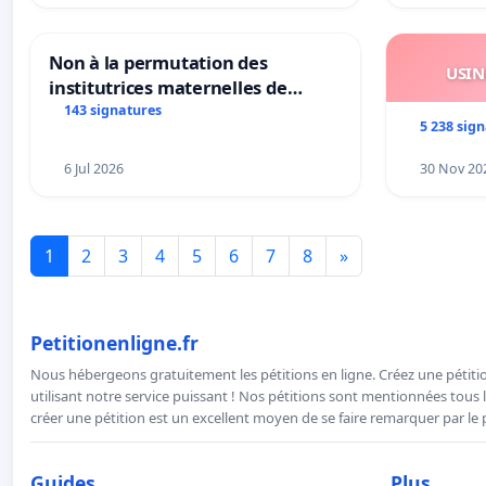
Non à la permutation des
USIN
institutrices maternelles de
Bléharies et Laplaigne !
143 signatures
5 238 sig
Préservons la stabilité de nos
enfants.
6 Jul 2026
30 Nov 20
1
2
3
4
5
6
7
8
»
Petitionenligne.fr
Nous hébergeons gratuitement les pétitions en ligne. Créez une pétitio
utilisant notre service puissant ! Nos pétitions sont mentionnées tous l
créer une pétition est un excellent moyen de se faire remarquer par le p
Guides
Plus