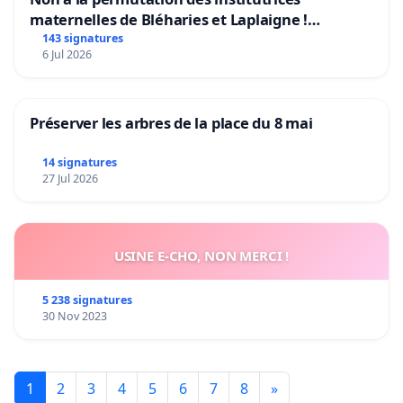
maternelles de Bléharies et Laplaigne !
Préservons la stabilité de nos enfants.
143 signatures
6 Jul 2026
Préserver les arbres de la place du 8 mai
14 signatures
27 Jul 2026
USINE E-CHO, NON MERCI !
5 238 signatures
30 Nov 2023
1
2
3
4
5
6
7
8
»