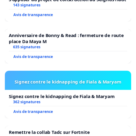
satisfaisante le dossier, et puisse prendre la
143 signatures
juste mesure des enjeux pour quelques
décennies sur la pointe des Ardennes et ses
Avis de transparence
environs y compris la Belgique, sans être
pénalisé, afin d’éviter des propos alarmistes,
Anniversaire de Bonny & Read : fermeture de route
rumeurs et désordres préjudiciables à l’ordre
place Da Maya M
public,
635 signatures
Nous sollicitons de votre bienveillance :
Avis de transparence
De reporter cette enquête publique prévue à partir
du lundi 8 janvier 2024 et de demander au
Signez contre le kidnapping de Fiala & Maryam
préalable au pétitionnaire ainsi qu’aux élus locaux
de communiquer en amont sur le projet, le choix
Signez contre le kidnapping de Fiala & Maryam
362 signatures
du site, sa pertinence, ses impacts divers et
Avis de transparence
notamment sanitaires,
De demander une étude complémentaire du
Remettre la collab Tadc sur Fortnite
dossier par un cabinet professionnel et totalement