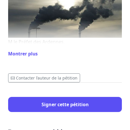
M le Préfet des Ardennes,
Montrer plus
Nous soussignés, habitants de Givet et de ses
environs, y compris les communes belges
Contacter l’auteur de la pétition
avoisinantes,
- vu l’absence de communication sur le projet Givet
Recycling par nos élus locaux communaux et
Signer cette pétition
communautaires,
- vu la grande complexité des sujets relatifs au