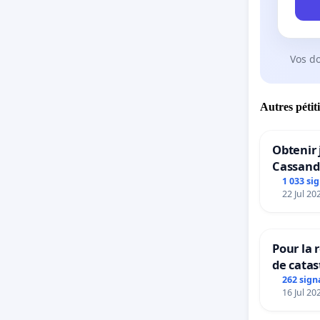
Vos d
Autres pétit
Obtenir 
Cassand
1 033 si
22 Jul 20
Pour la 
de catas
grêle du
262 sign
16 Jul 20
et ses a