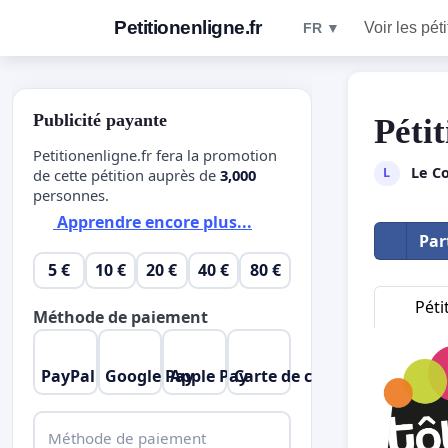
Petitionenligne.fr
Voir les pét
FR ▼
Publicité payante
Péti
Petitionenligne.fr fera la promotion
Le Co
L
de cette pétition auprès de
3,000
personnes.
Apprendre encore plus...
Par
5 €
10 €
20 €
40 €
80 €
Péti
Méthode de paiement
PayPal
Google Pay
Apple Pay
Carte de crédit
Méthode de paiement