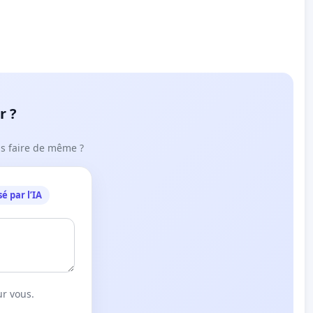
r ?
ous faire de même ?
é par l’IA
ur vous.