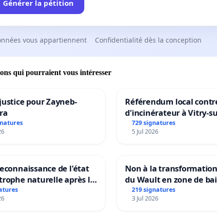
Générer la pétition
onnées vous appartiennent
Confidentialité dès la conception
ions qui pourraient vous intéresser
justice pour Zayneb-
Référendum local contre
ra
d'incinérateur à Vitry-s
gnatures
729 signatures
26
5 Jul 2026
reconnaissance de l'état
Non à la transformatio
trophe naturelle après la
du Wault en zone de ba
 15 juillet 2026 à Aubenas
urbaine
atures
219 signatures
26
3 Jul 2026
lentours