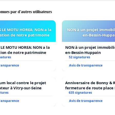
ers par les municipalités du canton.
omues par d'autres utilisateurs
re social est un acteur majeur de l'animation de
sociale d'un territoire, et se doit d'être soutenu
 LE MOTU HOREA: NON a la
NON à un projet immobili
ent par les collectivités.
sation de notre patrimoine
en-Bessin-Huppa
e votre soutien.
LE MOTU HOREA: NON a la
NON à un projet immobilie
tion de notre patrimoine
en-Bessin-Huppain
natures
52 signatures
transparence
Avis de transparence
m local contre le projet
Anniversaire de Bonny & R
ateur à Vitry-sur-Seine
fermeture de route place
atures
635 signatures
transparence
Avis de transparence