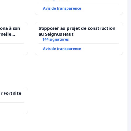
Avis de transparence
iona à son
S'opposer au projet de construction
rnelle
au Seignus Haut
N. en
144 signatures
Avis de transparence
r Fortnite