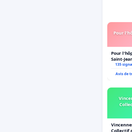
Pour l'h
Pour l'hô
Saint-Jean
135 sign
Avis de 
Vince
Collec
Vincennes
Collectif 