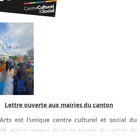
Lettre ouverte aux mairies du canton
’Arts est l’unique centre culturel et social du
ire
, acteur majeur de la vie sociale du canton de
uve les Avignon depuis 2009. Il est agréé par la