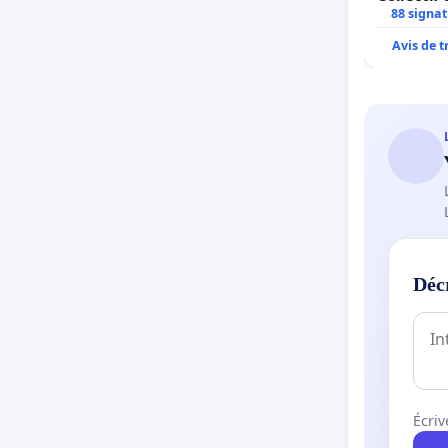
Simone Ve
88 signa
Avis de 
Déc
Écriv