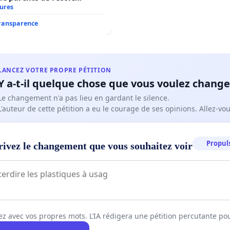
il
tures
transparence
LANCEZ VOTRE PROPRE PÉTITION
Y a-t-il quelque chose que vous voulez change
Le changement n'a pas lieu en gardant le silence.
L'auteur de cette pétition a eu le courage de ses opinions. Allez-v
Propuls
rivez le changement que vous souhaitez voir
ez avec vos propres mots. L’IA rédigera une pétition percutante po