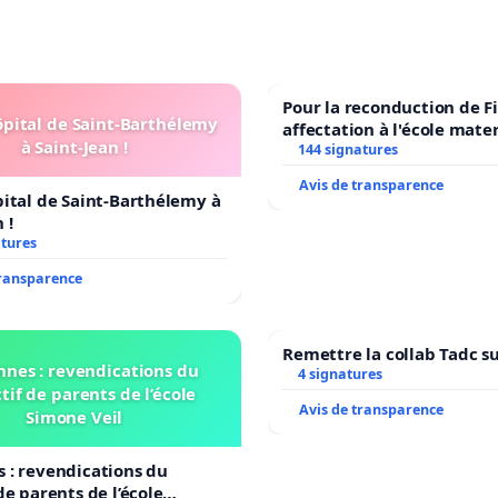
Pour la reconduction de F
ôpital de Saint-Barthélemy
affectation à l'école mate
à Saint-Jean !
LAMARTINE auprès de Léo 
144 signatures
2026/2027
Avis de transparence
pital de Saint-Barthélemy à
 !
atures
transparence
Remettre la collab Tadc su
nnes : revendications du
4 signatures
tif de parents de l’école
Avis de transparence
Simone Veil
 : revendications du
de parents de l’école