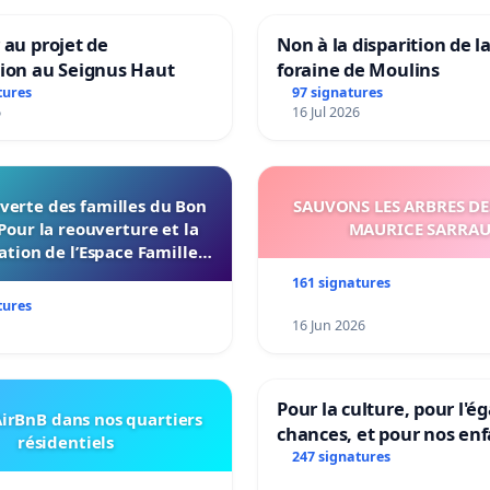
 au projet de
Non à la disparition de la
tion au Seignus Haut
foraine de Moulins
tures
97 signatures
6
16 Jul 2026
verte des familles du Bon
SAUVONS LES ARBRES DE
Pour la reouverture et la
MAURICE SARRA
ation de l’Espace Familles
 Endroit a Tours 37000
161 signatures
tures
16 Jun 2026
Pour la culture, pour l'ég
irBnB dans nos quartiers
chances, et pour nos enf
résidentiels
247 signatures