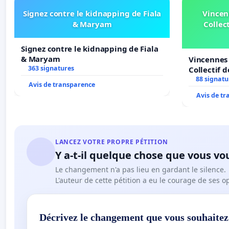
La seule solution qu'il nous reste pour survivre et surto
Signez contre le kidnapping de Fiala
Vincen
d'augmenter tous nos tarifs… Croyez sincèrement que no
& Maryam
Collect
Nous nous attacherons à rester le plus correct possib
arriver là !
Signez contre le kidnapping de Fiala
Nous demandons simplement le droit de travailler et de 
& Maryam
Vincennes 
363 signatures
Collectif 
Veil
88 signatu
Avis de transparence
Avis de t
Merci de signer notre pétition pour le maintien et 
Wackenfurth à Sarrebourg. Merci de jouer le jeu et 
signatures possible !!
LANCEZ VOTRE PROPRE PÉTITION
Y a-t-il quelque chose que vous vo
Le changement n'a pas lieu en gardant le silence.
L'auteur de cette pétition a eu le courage de ses o
Décrivez le changement que vous souhaitez