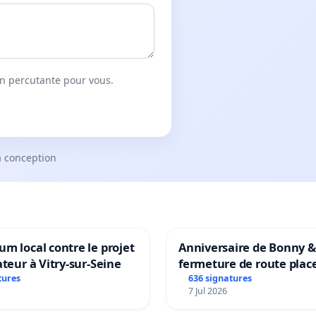
on percutante pour vous.
a conception
m local contre le projet
Anniversaire de Bonny &
ateur à Vitry-sur-Seine
fermeture de route plac
Maya M
tures
636 signatures
7 Jul 2026