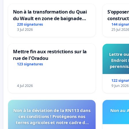
Non à la transformation du Quai
S'opposer
du Wault en zone de baignade
construc
urbaine
220 signatures
144 signa
3 Jul 2026
25 Jul 202
Mettre fin aux restrictions sur la
Lettre ou
rue de l’Oradou
Endroit 
123 signatures
perennis
du Bon
122 signa
4 Jul 2026
9 Jun 2026
Non à la déviation de la RN113 dans
Non au A
ces conditions ! Protégeons nos
terres agricoles et notre cadre de
vie !