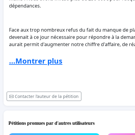
dépendances.
Face aux trop nombreux refus du fait du manque de pla
devenait à ce jour nécessaire pour répondre à la dema
aurait permit d'augmenter notre chiffre d'affaire, de r
enfin vivre de notre activité. (Jusqu'à présent, le chiff
pour pouvoir générer un salaire).
...Montrer plus
Pour ce faire, nous nous sommes rapprochés de la Mair
prolongation de notre projet prévu depuis le départ. V
Contacter l’auteur de la pétition
« Aussi il n'est malheureusement pas possible de dévelo
souhaitable d'envisager le déplacement de cette activit
résidentielles. »
Pétitions promues par d'autres utilisateurs