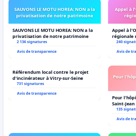
SAUVONS LE MOTU HOREA: NON a la
Appel à l
privatisation de notre patrimoine
régio
En gros, on vous délivre des autorisations préfectorale
devenez indésirables en vue d'un projet à plus gros profi
SAUVONS LE MOTU HOREA: NON a la
Appel à l'O
l'eau ! PIRE ! Pet's Garden et notre avenir sont mena
privatisation de notre patrimoine
régionale 
cette façon avec la vie de ses commerçants et de ses ad
2 136 signatures
240 signat
Avis de transparence
Avis de t
Il est évident, que nous ne pouvons (et ne voulons) 
Référendum local contre le projet
notre activité !
Pour l'hôp
d'incinérateur à Vitry-sur-Seine
731 signatures
Nous faisons un appel à tous nos clients, tous ceux qu
ceux qui apprécient nos services et veulent que nous r
Avis de transparence
Pour l'hôp
éviter notre fermeture programmée depuis le départ, e
Saint-Jean 
135 signat
Avis de t
Sans ces autorisations nous voilà aujourd'hui dans l