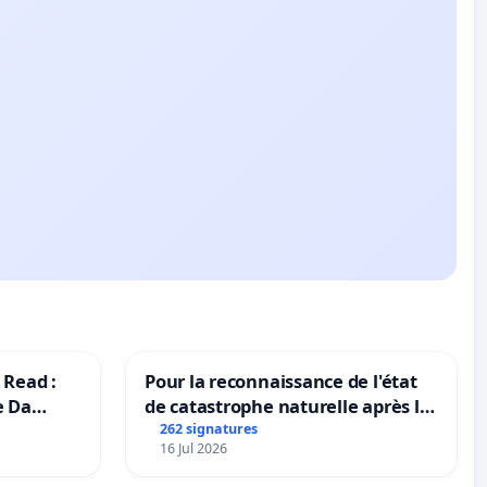
 Read :
Pour la reconnaissance de l'état
e Da
de catastrophe naturelle après la
grêle du 15 juillet 2026 à Aubenas
262 signatures
16 Jul 2026
et ses alentours