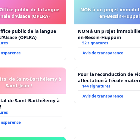
'Office public de la langue
NON à un projet immobili
nale d'Alsace (OPLRA)
en-Bessin-Huppa
s et on vous laisse exploiter pendant 3ans, puis, vous
t qui doit voir le jour.
Le projet de notre vie tombe à
ffice public de la langue
NON à un projet immobilier
cés !!
Comment la Ville de Sarrebourg peut-elle jouer de
d'Alsace (OPLRA)
en-Bessin-Huppain
ministrés ?!
ures
52 signatures
ransparence
Avis de transparence
pas, après tout l'investissement réalisé, déménager
Pour la reconduction de Fi
ital de Saint-Barthélemy à
affectation à l'école mater
Saint-Jean !
LAMARTINE auprès de Léo 
144 signatures
i nous connaissent et souhaitent nous soutenir, tous
2026/2027
estions
debout
! Merci de montrer votre appui pour
Avis de transparence
ital de Saint-Barthélemy à
n signant la
pétition
ci dessous.
!
ures
ransparence
'impasse !