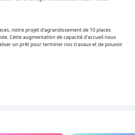
ces, notre projet d'agrandissement de 10 places
nde. Cette augmentation de capacité d'accueil nous
éaliser un prêt pour terminer nos travaux et de pouvoir
re d'affaire de Pet's Garden n'est pas assez conséquent
ie, pour demander l'autorisation de nous expanser,
oici la réponse que nous avons reçue !
(voir courrier)
pper votre activité à cet emplacement. Il serait
é au sein d'un site plus éloigné des zones