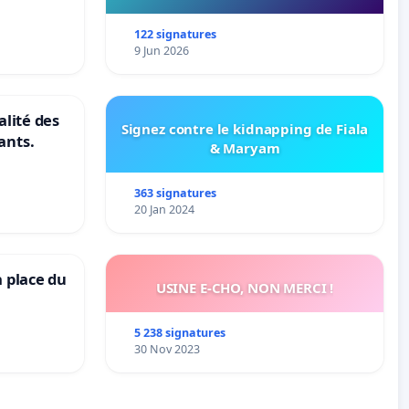
du Bon Endroit a Tours 37000
122 signatures
9 Jun 2026
alité des
Signez contre le kidnapping de Fiala
ants.
& Maryam
363 signatures
20 Jan 2024
a place du
USINE E-CHO, NON MERCI !
5 238 signatures
30 Nov 2023