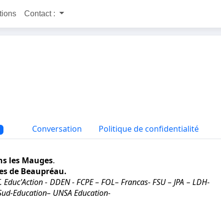
itions
Contact :
Conversation
Politique de confidentialité
ans les Mauges
.
ues de Beaupréau.
T. Educ'Action - DDEN - FCPE – FOL– Francas- FSU – JPA – LDH-
 Sud-Education– UNSA Education-