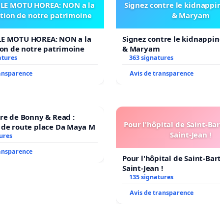
LE MOTU HOREA: NON a la
Signez contre le kidnappi
ation de notre patrimoine
& Maryam
E MOTU HOREA: NON a la
Signez contre le kidnappin
ion de notre patrimoine
& Maryam
atures
363 signatures
ransparence
Avis de transparence
re de Bonny & Read :
Pour l'hôpital de Saint-B
 de route place Da Maya M
Saint-Jean !
ures
ransparence
Pour l'hôpital de Saint-Ba
Saint-Jean !
135 signatures
Avis de transparence