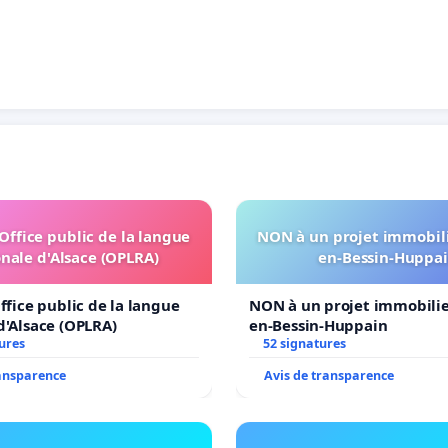
'Office public de la langue
NON à un projet immobili
nale d'Alsace (OPLRA)
en-Bessin-Huppa
ffice public de la langue
NON à un projet immobilier
d'Alsace (OPLRA)
en-Bessin-Huppain
ures
52 signatures
ransparence
Avis de transparence