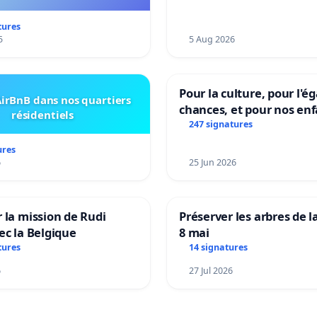
vie !
tures
5
5 Aug 2026
Pour la culture, pour l'ég
irBnB dans nos quartiers
chances, et pour nos enf
résidentiels
247 signatures
ures
6
25 Jun 2026
 la mission de Rudi
Préserver les arbres de l
ec la Belgique
8 mai
tures
14 signatures
6
27 Jul 2026