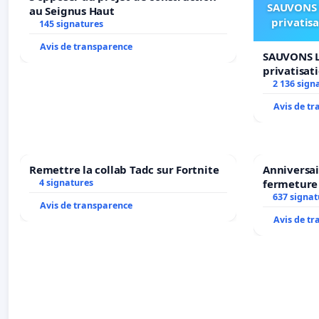
SAUVONS 
au Seignus Haut
privatis
145 signatures
Avis de transparence
SAUVONS L
privatisat
2 136 sign
Avis de t
Remettre la collab Tadc sur Fortnite
Anniversai
4 signatures
fermeture
637 signat
Avis de transparence
Avis de t