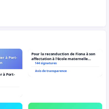
Pour la reconduction de Fiona à son
er à Port-
affectation à l'école maternelle
in
LAMARTINE auprès de Léo N. en
144 signatures
2026/2027
Avis de transparence
 à Port-