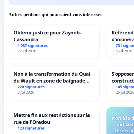
Autres pétitions qui pourraient vous intéresser
Obtenir justice pour Zayneb-
Référendu
Cassandra
d'incinér
1 037 signatures
731 signa
22 Jul 2026
5 Jul 2026
Non à la transformation du Quai
S'opposer
du Wault en zone de baignade
construc
urbaine
220 signatures
145 signa
3 Jul 2026
25 Jul 202
Mettre fin aux restrictions sur la
Non à la 
rue de l’Oradou
ces con
123 signatures
terres a