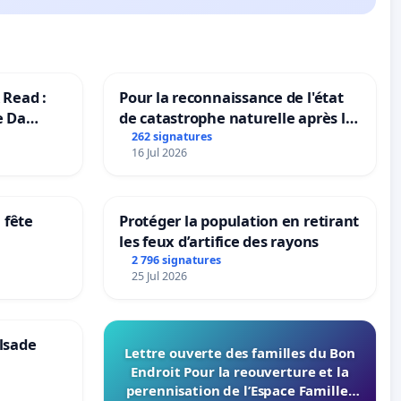
 Read :
Pour la reconnaissance de l'état
e Da
de catastrophe naturelle après la
grêle du 15 juillet 2026 à Aubenas
262 signatures
16 Jul 2026
et ses alentours
 fête
Protéger la population en retirant
les feux d’artifice des rayons
2 796 signatures
25 Jul 2026
lsade
Lettre ouverte des familles du Bon
Endroit Pour la reouverture et la
perennisation de l’Espace Familles