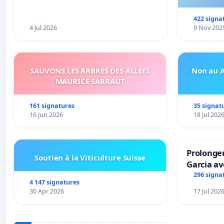
422 signa
4 Jul 2026
9 Nov 202
SAUVONS LES ARBRES DES ALLÉES
Non au A
MAURICE SARRAUT
161 signatures
35 signat
16 Jun 2026
18 Jul 202
Prolonger
Soutien à la Viticulture Suisse
Garcia av
296 signa
4 147 signatures
30 Apr 2026
17 Jul 202