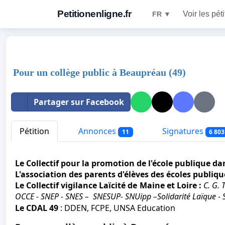
Petitionenligne.fr
Voir les pét
FR ▼
Pour un collège public à Beaupréau (49)
Partager sur Facebook
Pétition
Annonces
Signatures
11
6 803
Le Collectif
pour la promotion de l'école publique d
L'association des parents d'élèves des écoles publiq
Le Collectif vigilance Laïcité de Maine et Loire
:
C. G. 
OCCE - SNEP - SNES –
SNESUP- SNUipp –Solidarité Laïque -
Le CDAL 49
:
DDEN, FCPE, UNSA Education