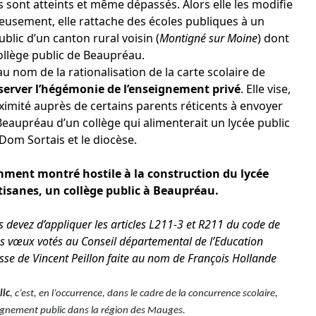
ls sont atteints et même dépassés. Alors elle les modifie
dieusement, elle rattache des écoles publiques à un
ublic d’un canton rural voisin (
Montigné sur Moine
) dont
collège public de Beaupréau.
u nom de la rationalisation de la carte scolaire de
server l’hégémonie de l’enseignement privé
. Elle vise,
roximité auprès de certains parents réticents à envoyer
e Beaupréau d’un collège qui alimenterait un lycée public
Dom Sortais et le diocèse.
tamment montré hostile à la construction du lycée
tisanes, un collège public à Beaupréau.
s devez d’appliquer les articles L211-3 et R211 du code de
es vœux votés au Conseil départemental de l’Education
sse de Vincent Peillon faite au nom de François Hollande
lic
, c’est, en l’occurrence, dans le cadre de la concurrence scolaire,
eignement public dans la région des Mauges.