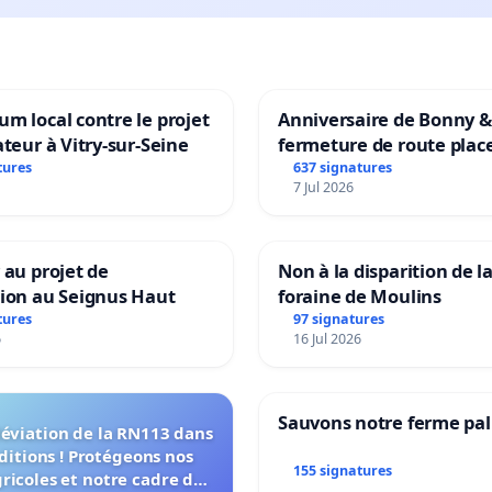
m local contre le projet
Anniversaire de Bonny &
ateur à Vitry-sur-Seine
fermeture de route plac
Maya M
tures
637 signatures
7 Jul 2026
 au projet de
Non à la disparition de la
tion au Seignus Haut
foraine de Moulins
tures
97 signatures
6
16 Jul 2026
Sauvons notre ferme pal
déviation de la RN113 dans
ditions ! Protégeons nos
155 signatures
gricoles et notre cadre de