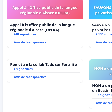
Appel à l'Office public de la langue
SAUVONS 
régionale d'Alsace (OPLRA)
privatis
Appel à l'Office public de la langue
SAUVONS L
régionale d'Alsace (OPLRA)
privatisat
240 signatures
2 136 sign
Avis de transparence
Avis de t
Remettre la collab Tadc sur Fortnite
NON à un 
4 signatures
e
Avis de transparence
NON à un p
en-Bessin
52 signatu
Avis de t