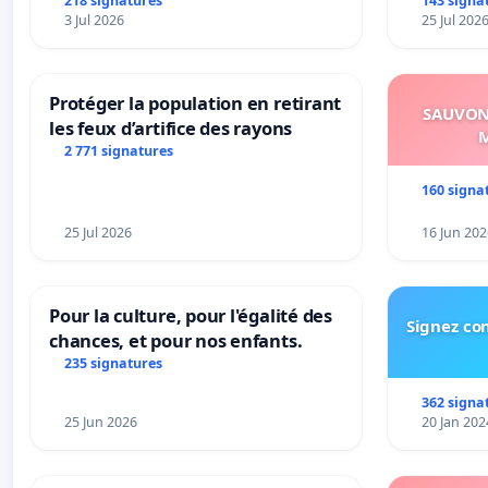
urbaine
218 signatures
143 signa
3 Jul 2026
25 Jul 202
Protéger la population en retirant
SAUVONS
les feux d’artifice des rayons
M
2 771 signatures
160 signa
25 Jul 2026
16 Jun 202
Pour la culture, pour l'égalité des
Signez con
chances, et pour nos enfants.
235 signatures
362 signa
25 Jun 2026
20 Jan 202