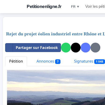
Petitionenligne.fr
Voir les pét
FR ▼
Rejet du projet éolien industriel entre Rhône et
Partager sur Facebook
Pétition
Annonces
Signatures
7
1 048