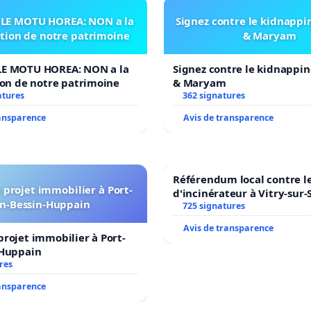
LE MOTU HOREA: NON a la
Signez contre le kidnappi
ation de notre patrimoine
& Maryam
E MOTU HOREA: NON a la
Signez contre le kidnappin
ion de notre patrimoine
& Maryam
atures
362 signatures
ransparence
Avis de transparence
Référendum local contre le
projet immobilier à Port-
d'incinérateur à Vitry-sur-
n-Bessin-Huppain
725 signatures
Avis de transparence
rojet immobilier à Port-
-Huppain
res
ransparence