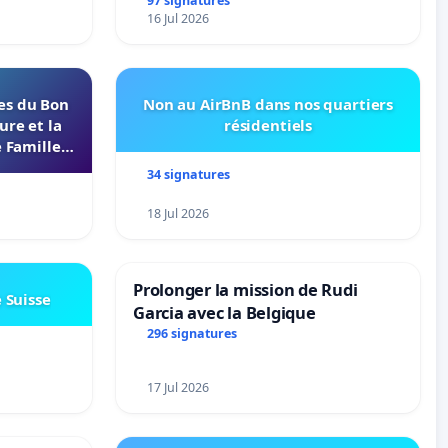
97 signatures
16 Jul 2026
les du Bon
Non au AirBnB dans nos quartiers
ure et la
résidentiels
 Familles
s 37000
34 signatures
18 Jul 2026
Prolonger la mission de Rudi
e Suisse
Garcia avec la Belgique
296 signatures
17 Jul 2026