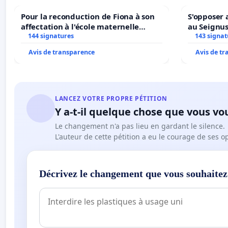
Pour la reconduction de Fiona à son
S'opposer 
affectation à l'école maternelle
au Seignu
LAMARTINE auprès de Léo N. en
144 signatures
143 signat
2026/2027
Avis de transparence
Avis de t
LANCEZ VOTRE PROPRE PÉTITION
Y a-t-il quelque chose que vous vo
Le changement n'a pas lieu en gardant le silence.
L'auteur de cette pétition a eu le courage de ses o
Décrivez le changement que vous souhaitez