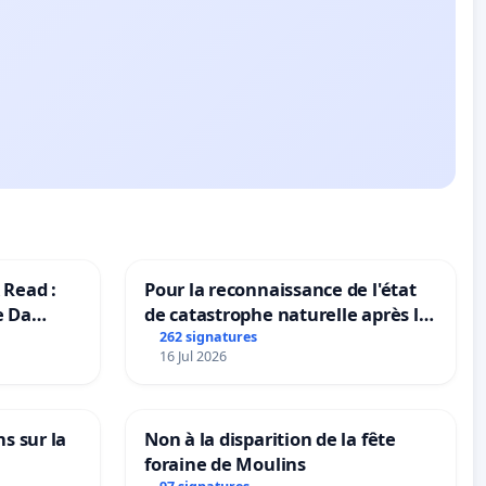
 Read :
Pour la reconnaissance de l'état
e Da
de catastrophe naturelle après la
grêle du 15 juillet 2026 à Aubenas
262 signatures
16 Jul 2026
et ses alentours
ns sur la
Non à la disparition de la fête
foraine de Moulins