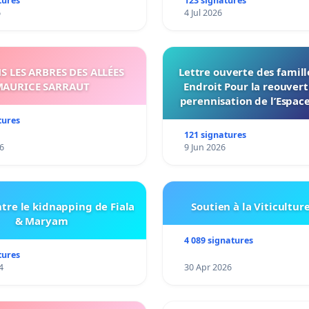
tures
123 signatures
6
4 Jul 2026
 LES ARBRES DES ALLÉES
Lettre ouverte des famil
AURICE SARRAUT
Endroit Pour la reouvert
perennisation de l’Espace
du Bon Endroit a Tour
tures
121 signatures
6
9 Jun 2026
tre le kidnapping de Fiala
Soutien à la Viticultur
& Maryam
4 089 signatures
tures
4
30 Apr 2026