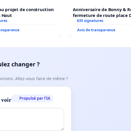
au projet de construction
Anniversaire de Bonny & R
s Haut
fermeture de route place
ures
635 signatures
ransparence
Avis de transparence
ulez changer ?
pinions. Allez-vous faire de même ?
Propulsé par l’IA
 voir