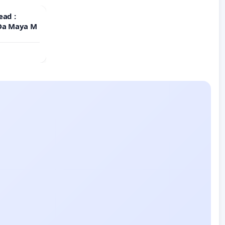
ead :
 Da Maya M