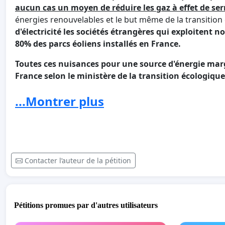
aucun cas un moyen de réduire les gaz à effet de ser
énergies renouvelables et le but même de la transition
d'électricité les sociétés étrangères qui exploitent n
80% des parcs éoliens installés en France.
Toutes ces nuisances pour une source d'énergie mar
France selon le ministère de la transition écologique
Nous demandons
l'abandon total du projet
afin de pr
...Montrer plus
conditions de vie!
N'hésitez pas à partager l'adresse web de cette pétit
Contacter l’auteur de la pétition
Pétitions promues par d'autres utilisateurs