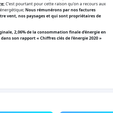
re;
C'est pourtant pour cette raison qu'on a recours aux
 énergétique;
Nous rémunérons par nos factures
otre vent, nos paysages et qui sont propriétaires de
ginale, 2,06% de la consommation finale d’énergie en
 dans son rapport « Chiffres clés de l’énergie 2020 »
éserver notre environnement, nos villages et nos
ion à vos amis ou sur les réseaux sociaux, Merci.