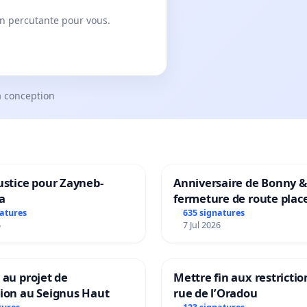
on percutante pour vous.
a conception
ustice pour Zayneb-
Anniversaire de Bonny &
a
fermeture de route plac
Maya M
natures
635 signatures
6
7 Jul 2026
 au projet de
Mettre fin aux restrictio
tion au Seignus Haut
rue de l’Oradou