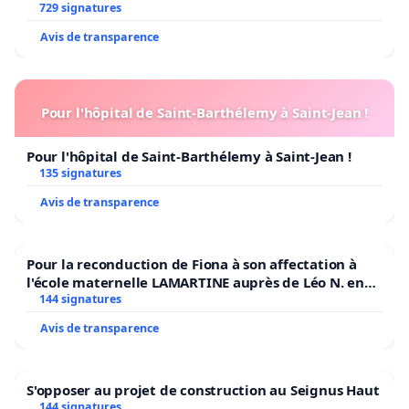
729 signatures
Avis de transparence
Pour l'hôpital de Saint-Barthélemy à Saint-Jean !
Pour l'hôpital de Saint-Barthélemy à Saint-Jean !
135 signatures
Avis de transparence
Pour la reconduction de Fiona à son affectation à
l'école maternelle LAMARTINE auprès de Léo N. en
2026/2027
144 signatures
Avis de transparence
S'opposer au projet de construction au Seignus Haut
144 signatures