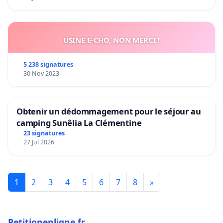
USINE E-CHO, NON MERCI !
5 238 signatures
30 Nov 2023
Obtenir un dédommagement pour le séjour au
camping Sunêlia La Clémentine
23 signatures
27 Jul 2026
1
2
3
4
5
6
7
8
»
Petitionenligne.fr