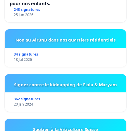
pour nos enfants.
243 signatures
25 Jun 2026
Non au AirBnB dans nos quartiers résidentiels
34 signatures
18 Jul 2026
Signez contre le kidnapping de Fiala & Maryam
362 signatures
20 Jan 2024
Soutien à la Viticulture Suisse