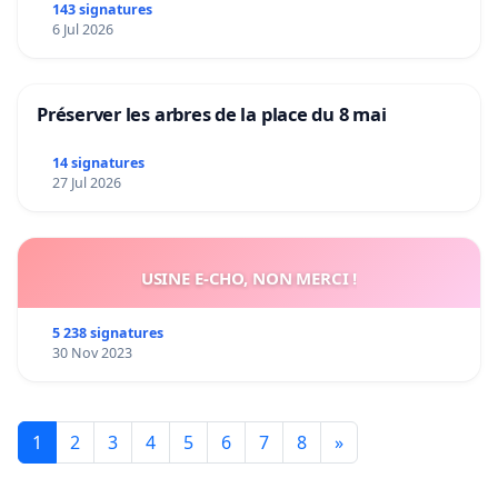
Préservons la stabilité de nos enfants.
143 signatures
6 Jul 2026
Préserver les arbres de la place du 8 mai
14 signatures
27 Jul 2026
USINE E-CHO, NON MERCI !
5 238 signatures
30 Nov 2023
1
2
3
4
5
6
7
8
»