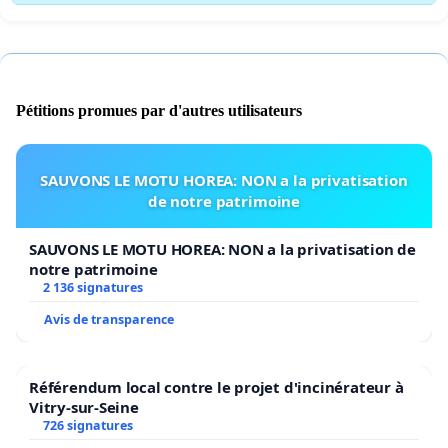
Pour nous contacter :
Pétitions promues par d'autres utilisateurs
SAS GROUPE ROELLINGER - 9 rue du Bois Doré - 68440
DIETWILLER
SAUVONS LE MOTU HOREA: NON a la privatisation
Tel : 03 89 26 83 50 –
contact@groupe-roellinger.fr
de notre patrimoine
SAUVONS LE MOTU HOREA: NON a la privatisation de
notre patrimoine
2 136 signatures
Avis de transparence
Référendum local contre le projet d'incinérateur à
Vitry-sur-Seine
726 signatures