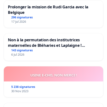
Prolonger la mission de Rudi Garcia avec la
Belgique
296 signatures
17 Jul 2026
Non à la permutation des institutrices
maternelles de Bléharies et Laplaigne !
Préservons la stabilité de nos enfants.
143 signatures
6 Jul 2026
USINE E-CHO, NON MERCI !
5 238 signatures
30 Nov 2023