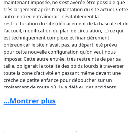
maintenant imposée, ne s'est avérée être possible que
très largement après l'implantation du site actuel. Cette
autre entrée entraînerait inévitablement la
restructuration du site (déplacement de la bascule et de
l'accueil, modification du plan de circulation, …) ce qui
est techniquement complexe et financièrement
onéreux car le site n'avait pas, au départ, été prévu
pour cette nouvelle configuration qu'on veut nous
imposer. Cette autre entrée, très restreinte de par sa
taille, obligerait la totalité des poids lourds à traverser
toute la zone d'activité en passant même devant une
crèche de petite enfance pour déboucher sur un
croisement de route où il y a déjà eu des accidents
mortels car la visibilité n'est pas optimale dans les deux
...Montrer plus
sens.
Notre entreprise locale, actrice du développement
durable depuis 1980 avait signé une convention avec le
SIVOM permettant ainsi depuis plus de 20 ans aux