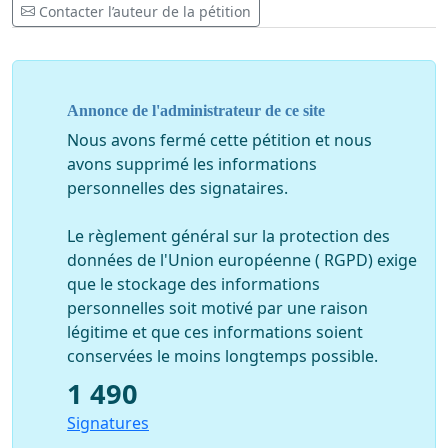
habitants des villages voisins le dépôt des déchets verts
Contacter l’auteur de la pétition
et tout cela pour la plus grande satisfaction de tous les
usagers. Cette convention de dépôt des déchets verts
pour les habitants des communes avoisinantes telles
que DIETWILLER, ESCHENTZWILLER et ZIMMERSHEIM
Annonce de l'administrateur de ce site
est
arrivée à échéance le 1 janvier 2021
. L'entreprise
Nous avons fermé cette pétition et nous
ROELLINGER n'a plus, dans le contexte actuel, la volonté
avons supprimé les informations
de renouveler cette convention vu les mesures
personnelles des signataires.
discriminatoires dont elle fait l'objet de la part de la
commune de Dietwiller représentée par son maire
Le règlement général sur la protection des
actuel.
données de l'Union européenne ( RGPD) exige
que le stockage des informations
Nous vous remercions par avance pour votre soutien.
personnelles soit motivé par une raison
En signant massivement cette pétition, vous nous
légitime et que ces informations soient
aiderez à faire en sorte que les autorités locales
conservées le moins longtemps possible.
sursoient à cet arrêté municipal interdisant la
circulation des poids lourds sur cette portion de rue.
1 490
Signatures
Merci de partager cette pétition dans votre entourage
et sur les réseaux sociaux.