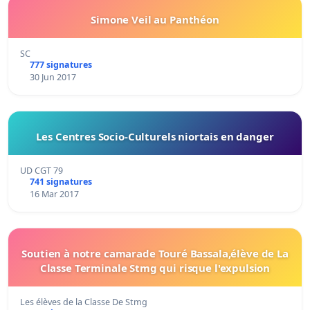
Simone Veil au Panthéon
SC
777 signatures
30 Jun 2017
Les Centres Socio-Culturels niortais en danger
UD CGT 79
741 signatures
16 Mar 2017
Soutien à notre camarade Touré Bassala,élève de La
Classe Terminale Stmg qui risque l'expulsion
Les élèves de la Classe De Stmg