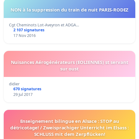
NON à la suppression du train de nuit PARIS-RODEZ
Cgt Cheminots Lot-Aveyron et ADGA…
2 107 signatures
17 Nov 2016
Nuisances Aérogénérateurs (EOLIENNES) st servant
sur oust
didier
670 signatures
29 Jul 2017
Enseignement bilingue en Alsace : STOP au
détricotage! / Zweisprachiger Unterricht im Elsass :
SCHLUSS mit dem Zerpflücken!