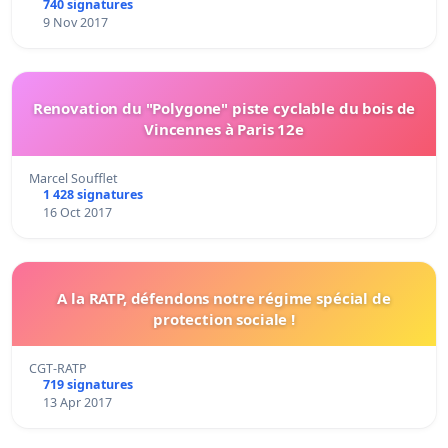
740 signatures
9 Nov 2017
Renovation du "Polygone" piste cyclable du bois de
Vincennes à Paris 12e
Marcel Soufflet
1 428 signatures
16 Oct 2017
A la RATP, défendons notre régime spécial de
protection sociale !
CGT-RATP
719 signatures
13 Apr 2017