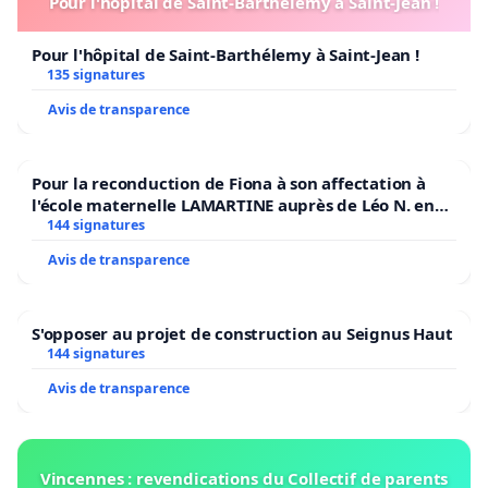
Pour l'hôpital de Saint-Barthélemy à Saint-Jean !
Pour l'hôpital de Saint-Barthélemy à Saint-Jean !
135 signatures
Avis de transparence
Pour la reconduction de Fiona à son affectation à
l'école maternelle LAMARTINE auprès de Léo N. en
2026/2027
144 signatures
Avis de transparence
S'opposer au projet de construction au Seignus Haut
144 signatures
Avis de transparence
Vincennes : revendications du Collectif de parents