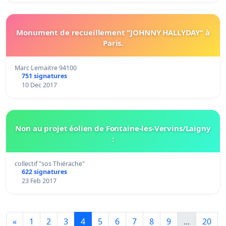
Monument de recueillement "JOHNNY HALLYDAY" à
Paris.
Marc Lemaitre 94100
751 signatures
10 Dec 2017
Non au projet éolien de Fontaine-les-Vervins/Laigny
:
collectif "sos Thiérache"
622 signatures
23 Feb 2017
«
1
2
3
4
5
6
7
8
9
...
20