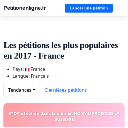
Petitionenligne.fr
Lancer une pétition
Les pétitions les plus populaires
en 2017 - France
Pays:
France
Langue: Français
Tendances
Dernières pétitions
STOP à l'éolien dans la Vienne, NON AU PROJET DE LA
BUSSIERE