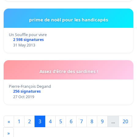
prime de noël pour les handicapés
Un Souffle pour vivre
2 598 signatures
31 May 2013
Assez d'être des sardines !
Pierre-François Degand
256 signatures
27 Oct 2019
«
1
2
3
4
5
6
7
8
9
...
20
»