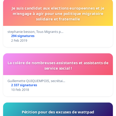
Je suis candidat aux elections europeennes et je
m’engage à agir pour une politique migratoire
solidaire et fraternelle
stephanie besson, Tous Migrants p…
294 signatures
2 Feb 2019
La colère de nombreuses assistantes et assistants de
service social !
Guillemette QUIQUEMPOIS, secrétai…
2 337 signatures
10 Feb 2018
Pétition pour des excuses de wattpad